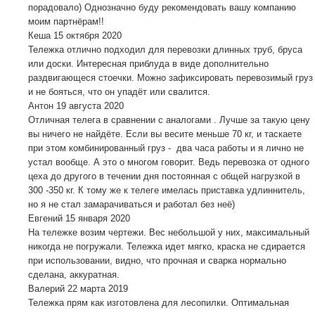
порадовало) Однозначно буду рекомендовать вашу компанию
моим партнёрам!!
Кеша
15 октября 2020
Тележка отлично подходил для перевозки длинных труб, бруса
или доски. Интересная приблуда в виде дополнительно
раздвигающеся стоечки. Можно зафиксировать перевозимый груз
и не бояться, что он упадёт или свалится.
Антон
19 августа 2020
Отличная телега в сравнении с аналогами . Лучше за такую цену
вы ничего не найдёте. Если вы весите меньше 70 кг, и таскаете
при этом комбинированный груз - два часа работы и я лично не
устал вообще. А это о многом говорит. Ведь перевозка от одного
цеха до другого в течении дня постоянная с общей нагрузкой в
300 -350 кг. К тому же к телеге имелась приставка удлиннитель,
но я не стал замарачиваться и работал без неё)
Евгений
15 января 2020
На тележке возим чертежи. Вес небольшой у них, максимальный
никогда не погружали. Тележка идет мягко, краска не сдирается
при использовании, видно, что прочная и сварка нормально
сделана, аккуратная.
Валерий
22 марта 2019
Тележка прям как изготовлена для лесопилки. Оптимальная