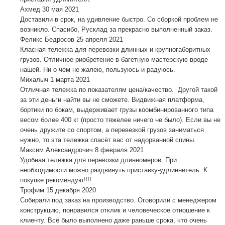
Ахмед
30 мая 2021
Доставили в срок, на удивление быстро. Со сборкой проблем не
возникло. Спасибо, Русклад за прекрасно выполненный заказ.
Феликс Бедросов
25 апреля 2021
Класная тележка для перевозки длинных и крупногаборитных
грузов. Отличное риобретение в багетную мастерскую вроде
нашей. Ни о чем не жалею, пользуюсь и радуюсь.
Михалыч
1 марта 2021
Отличная тележка по показателям цена/качество. Другой такой
за эти деньги найти вы не сможете. Видвижная платформа,
бортики по бокам, выдерживает грузы коомбинированного типа
весом более 400 кг (просто тяжелее ничего не было). Если вы не
очень дружите со спортом, а перевезкой грузов заниматься
нужно, то эта тележка спасёт вас от надорванной спины.
Максим Александрочич
8 февраля 2021
Удобная тележка для перевозки длинномеров. При
необходимости можно раздвинуть приставку-удлиннитель. К
покупке рекомендую!!!!
Трофим
15 декабря 2020
Собирали под заказ на производство. Оговорили с менеджером
конструкцию, понравился отклик и человеческое отношение к
клиенту. Всё было выполнено даже раньше срока, что очень