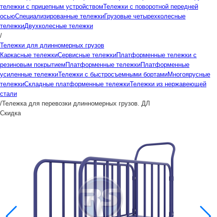
тележки с прицепным устройством
Тележки с поворотной передней
осью
Специализированные тележки
Грузовые четырехколесные
тележки
Двухколесные тележки
/
Тележки для длинномерных грузов
Каркасные тележки
Сервисные тележки
Платформенные тележки с
резиновым покрытием
Платформенные тележки
Платформенные
усиленные тележки
Тележки с быстросъемными бортами
Многоярусные
тележки
Складные платформенные тележки
Тележки из нержавеющей
стали
/
Тележка для перевозки длинномерных грузов. ДЛ
Скидка