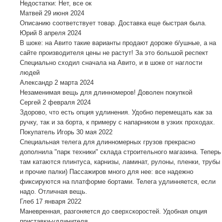
Недостатки: Нет, все ок
Матвей
29 июня 2024
Описанию соответствует товар. Доставка еще быстрая была.
Юрий
8 апреля 2024
В шоке: на Авито такие варианты продают дороже б/ушные, а на
сайте производителя цены не растут! За это большой респект
Специально сходил сначала на Авито, и в шоке от наглости
людей
Александр
2 марта 2024
Незаменимая вещь для длинномеров! Доволен покупкой
Сергей
2 февраля 2024
Здорово, что есть опция удлинения. Удобно перемещать как за
ручку, так и за борта, к примеру с напарником в узких проходах.
Покупатель Игорь
30 мая 2022
Специальная телега для длинномерных грузов прекрасно
дополнила "парк техники" склада строительного магазина. Теперь
там катаются плинтуса, карнизы, ламинат, рулоны, пленки, трубы
и прочие палки) Пассажиров много для нее: все надежно
фиксируются на платформе бортами. Телега удлинняется, если
надо. Отличная вещь.
Глеб
17 января 2022
Маневренная, разгоняется до сверхскоростей. Удобная опция
приставки-удлинителя.