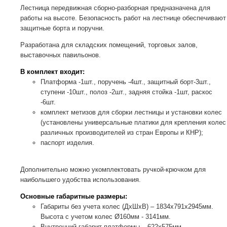
Лестница передвижная сборно-разборная предназначена для
работы на высоте. Безопасность работ на лестнице обеспечивают
защитные борта и поручни.
Разработана для складских помещений, торговых залов,
выставочных павильонов.
В комплект входит:
Платформа -1шт., поручень -4шт., защитный борт-3шт.,
ступени -10шт., полоз -2шт., задняя стойка -1шт, раскос
-6шт.
комплект метизов для сборки лестницы и установки колес
(установлены универсальные платики для крепления колес
различных производителей из стран Европы и КНР);
паспорт изделия.
Дополнительно можно укомплектовать ручкой-крючком для
наибольшего удобства использования.
Основные габаритные размеры:
Габариты без учета колес (ДхШхВ) – 1834х791х2945мм.
Высота с учетом колес Ø160мм - 3141мм.
Внутренний габарит платформы – 622х575мм.