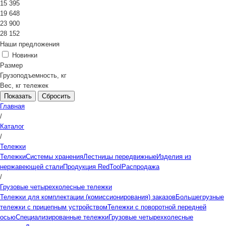
15 395
19 648
23 900
28 152
Наши предложения
Новинки
Размер
Грузоподъемность, кг
Вес, кг тележек
Сбросить
Главная
/
Каталог
/
Тележки
Тележки
Системы хранения
Лестницы передвижные
Изделия из
нержавеющей стали
Продукция RedTool
Распродажа
/
Грузовые четырехколесные тележки
Тележки для комплектации (комиссионирования) заказов
Большегрузные
тележки с прицепным устройством
Тележки с поворотной передней
осью
Специализированные тележки
Грузовые четырехколесные