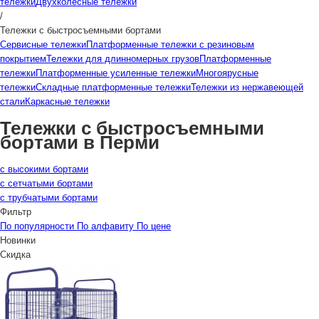
тележки
Двухколесные тележки
/
Тележки с быстросъемными бортами
Сервисные тележки
Платформенные тележки с резиновым
покрытием
Тележки для длинномерных грузов
Платформенные
тележки
Платформенные усиленные тележки
Многоярусные
тележки
Складные платформенные тележки
Тележки из нержавеющей
стали
Каркасные тележки
Тележки с быстросъемными
бортами в Перми
с высокими бортами
с сетчатыми бортами
с трубчатыми бортами
Фильтр
По популярности
По алфавиту
По цене
Новинки
Скидка