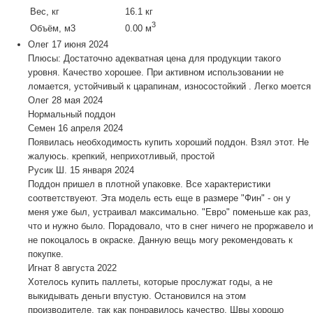
Вес, кг
16.1 кг
3
Объём, м3
0.00 м
Олег
17 июня 2024
Плюсы: Достаточно адекватная цена для продукции такого
уровня. Качество хорошее. При активном использовании не
ломается, устойчивый к царапинам, износостойкий . Легко моется
Олег
28 мая 2024
Нормальный поддон
Семен
16 апреля 2024
Появилась необходимость купить хороший поддон. Взял этот. Не
жалуюсь. крепкий, неприхотливый, простой
Русик Ш.
15 января 2024
Поддон пришел в плотной упаковке. Все характеристики
соответствуеют. Эта модель есть еще в размере "Фин" - он у
меня уже был, устраивал максимально. "Евро" поменьше как раз,
что и нужно было. Порадовало, что в снег ничего не проржавело и
не покоцалось в окраске. Данную вещь могу рекомендовать к
покупке.
Игнат
8 августа 2022
Хотелось купить паллеты, которые прослужат годы, а не
выкидывать деньги впустую. Остановился на этом
производителе, так как понравилось качество. Швы хорошо