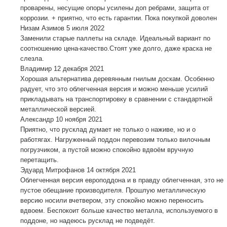
проварены, несущие опоры усилены доп ребрами, защита от
коррозии. + приятно, что есть гарантии. Пока покупкой доволен
Низам Азимов
5 июля 2022
Заменили старые паллеты на складе. Идеальный вариант по
соотношению цена-качество.Стоят уже долго, даже краска не
слезла.
Владимир
12 декабря 2021
Хорошая альтернатива деревянным гнилым доскам. Особенно
радует, что это облегченная версия и можно меньше усилий
прикладывать на транспортировку в сравнении с стандартной
металлической версией.
Александр
10 ноября 2021
Приятно, что русклад думает не только о наживе, но и о
работягах. Нагруженный поддон перевозим только вилочным
погрузчиком, а пустой можно спокойно вдвоём вручную
перетащить.
Эдуард Митрофанов
14 октября 2021
Облегченная версия европоддона и в правду облегченная, это не
пустое обещание производителя. Прошлую металлическую
версию носили вчетвером, эту спокойно можно переносить
вдвоем. Беспокоит больше качество металла, используемого в
поддоне, но надеюсь русклад не подведёт.