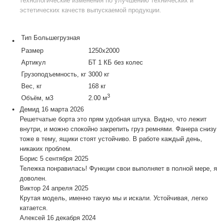
технологические изменения по улучшению технических и
эстетических качеств выпускаемой продукции.
Тип
Большегрузная
Размер
1250х2000
Артикул
БТ 1 КБ без колес
Грузоподъемность, кг
3000 кг
Вес, кг
168 кг
3
Объём, м3
2.00 м
Демид
16 марта 2026
Решетчатые борта это прям удобная штука. Видно, что лежит
внутри, и можно спокойно закрепить груз ремнями. Фанера снизу
тоже в тему, ящики стоят устойчиво. В работе каждый день,
никаких проблем.
Борис
5 сентября 2025
Тележка понравилась! Функции свои выполняет в полной мере, я
доволен.
Виктор
24 апреля 2025
Крутая модель, именно такую мы и искали. Устойчивая, легко
катается.
Алексей
16 декабря 2024