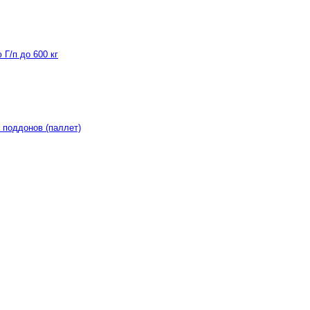
Г/п до 600 кг
 поддонов (паллет)