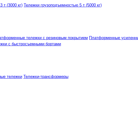
 т (3000 кг)
Тележки грузоподъемностью 5 т (5000 кг)
атформенные тележки с резиновым покрытием
Платформенные усиленн
ежки с быстросъемными бортами
ные тележки
Тележки-трансформеры