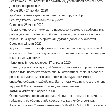
без ключа снять бортики и сложить их, увеличивая возможности
для транспортировки.
Мусик1967
24 ноября 2020
Удобная тележка для перевозки разных грузов. При
необходимости бортики можно убрать.
Светлана
28 июня 2020
На даче мне очень помогает в перевозке мешков с удобрениями,
рассады и инструмента. Собирается легко, раз-два и ставлю в
гараж. Цена довольно приятная, думала дороже обойдется.
Светлана
18 мая 2020
Крутая тележка трансформер, которую мы используем в нашей
мастерской. Борта складываются и ее можно спокойно запихнуть
в багажник. Спасибо!
Непонятный пользователь
27 апреля 2020
Брал для довашних нужд. И большим плюсом в сторону покупки
играло именно то что телега очень компактная! У меня в салоне
рено не занимает много места при необходимости можно
спокойно собрать и рабобрать. Взять туда куда нужно а это очень
здорово!! Хочу сказать что она довольно лёгкая.
Татьяна Игнатюк
8 апреля 2020
Очень удобная сборная модель! И приятно, что можно выбрать
габариты а то обычно либо совсем мелкая, либо огромная.
Купили с мужем 2 такие размерами 600х900 и 500х800 для своего