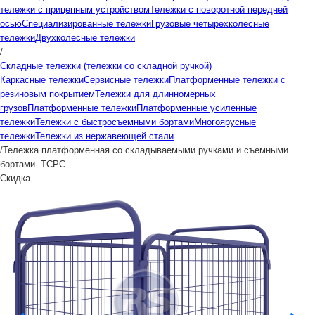
тележки с прицепным устройством
Тележки с поворотной передней
осью
Специализированные тележки
Грузовые четырехколесные
тележки
Двухколесные тележки
/
Складные тележки (тележки со складной ручкой)
Каркасные тележки
Сервисные тележки
Платформенные тележки с
резиновым покрытием
Тележки для длинномерных
грузов
Платформенные тележки
Платформенные усиленные
тележки
Тележки с быстросъемными бортами
Многоярусные
тележки
Тележки из нержавеющей стали
/
Тележка платформенная со складываемыми ручками и съемными
бортами. ТСРС
Скидка