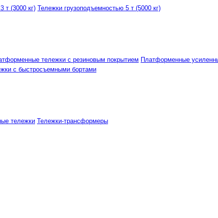
 т (3000 кг)
Тележки грузоподъемностью 5 т (5000 кг)
атформенные тележки с резиновым покрытием
Платформенные усиленн
ежки с быстросъемными бортами
ные тележки
Тележки-трансформеры