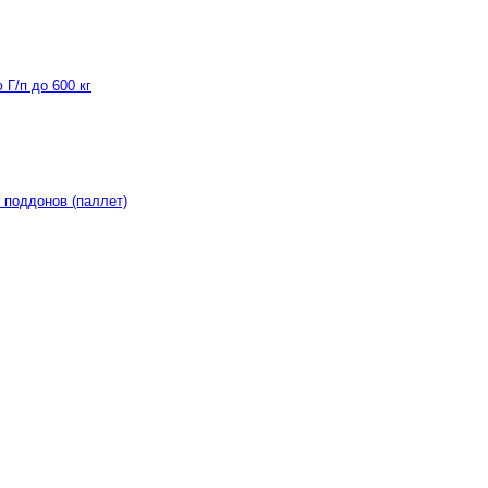
Г/п до 600 кг
 поддонов (паллет)